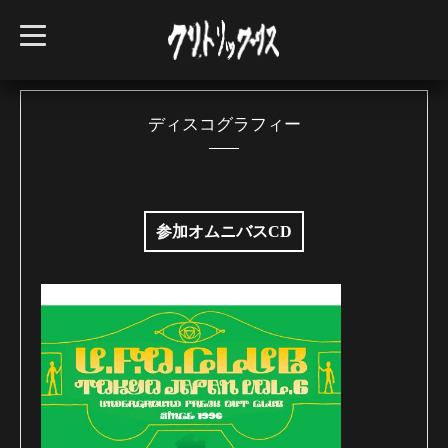
t
o
g
g
l
e
n
ディスコグラフィー
a
v
i
g
a
t
i
参加オムニバスCD
o
n