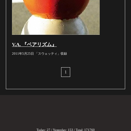
V.A. 『ベアリズム』
2011年5月25日 「スウェッティ」収録
1
Today:
27
/ Yesterday:
153
/ Total:
171760