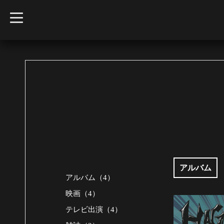
t
o
g
g
l
e
n
a
v
i
g
a
t
i
o
n
アルバム
アルバム（4）
映画（4）
テレビ出演（4）