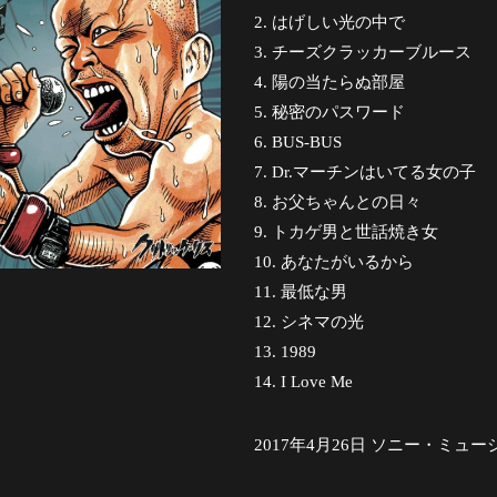
はげしい光の中で
チーズクラッカーブルース
陽の当たらぬ部屋
秘密のパスワード
BUS-BUS
Dr.マーチンはいてる女の子
お父ちゃんとの日々
トカゲ男と世話焼き女
あなたがいるから
最低な男
シネマの光
1989
I Love Me
2017年4月26日
ソニー・ミュー